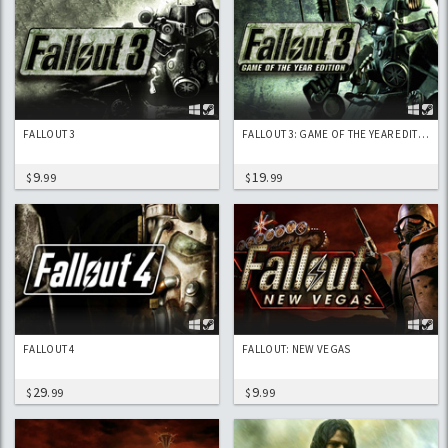
FALLOUT 3
FALLOUT 3: GAME OF THE YEAR EDITION
9
19
$
.99
$
.99
FALLOUT 4
FALLOUT: NEW VEGAS
29
9
$
.99
$
.99