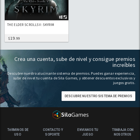
THE ELDER SCROLLS V: SKYRIM
19
$
.99
Crea una cuenta, sube de nivel y consigue premios
increíbles
Descubre nuestro alucinante sistema de premios. Puedes ganar experiencia,
subir de nivel tu cuenta de Sila Games, y obtener descuentos exclusivos y
juegos gratis.
DESCUBRE NUESTRO SISTEMA DE PREMIOS
TéRMINOS DE
CONTACTO Y
ENVíANOS TU
TRABAJA CON
USO
SOPORTE
JUEGO
NOSOTROS