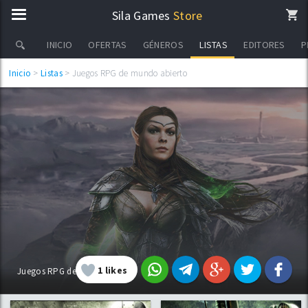
Sila Games
Store
LISTAS
INICIO
OFERTAS
GÉNEROS
EDITORES
P
Inicio
>
Listas
> Juegos RPG de mundo abierto
1
likes
Juegos RPG de mundo abierto