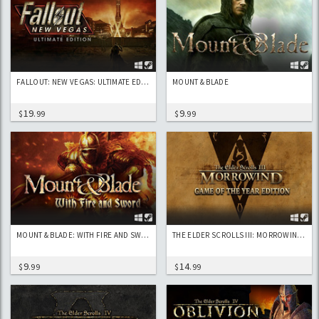
FALLOUT: NEW VEGAS: ULTIMATE EDITION
MOUNT & BLADE
19
9
$
.99
$
.99
MOUNT & BLADE: WITH FIRE AND SWORD
THE ELDER SCROLLS III: MORROWIND GAME OF THE YEAR EDITION
9
14
$
.99
$
.99