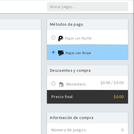
Métodos de pago
Pagar con PayPal
Pagar con Stripe
Descuentos y compra
$
0.00
/ $0.00
Monedero:
Precio final:
$
0.00
Información de compra
Número de juegos:
0