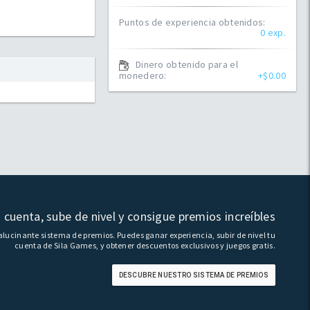
Puntos de experiencia obtenidos:
0
exp.
Dinero obtenido para el
monedero:
+$
0.00
 cuenta, sube de nivel y consigue premios increíbles
lucinante sistema de premios. Puedes ganar experiencia, subir de nivel tu
cuenta de Sila Games, y obtener descuentos exclusivos y juegos gratis.
DESCUBRE NUESTRO SISTEMA DE PREMIOS