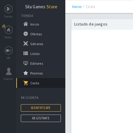
Sila Games
Store
Inicio
> Cesta
TIENDA
Tienda
Listado de juegos
Inicio
Ofertas
News
Géneros
Listas
VR
Editores
Premios
Cuenta
Cesta
MI CUENTA
IDENTIFÍCATE
REGÍSTRATE