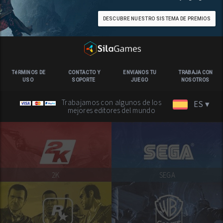
DESCUBRE NUESTRO SISTEMA DE PREMIOS
TéRMINOS DE
CONTACTO Y
ENVíANOS TU
TRABAJA CON
USO
SOPORTE
JUEGO
NOSOTROS
Trabajamos con algunos de los
ES ▾
mejores editores del mundo
2K
SEGA