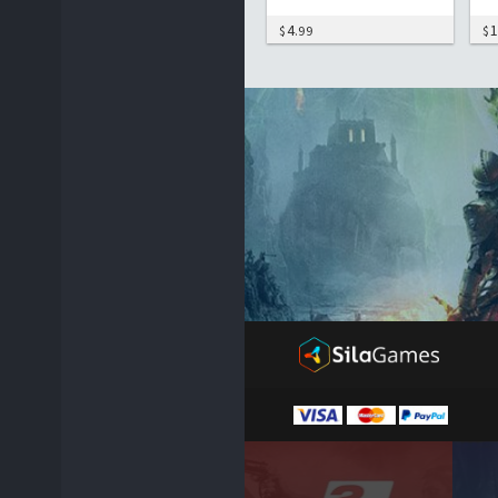
4
$
.99
$