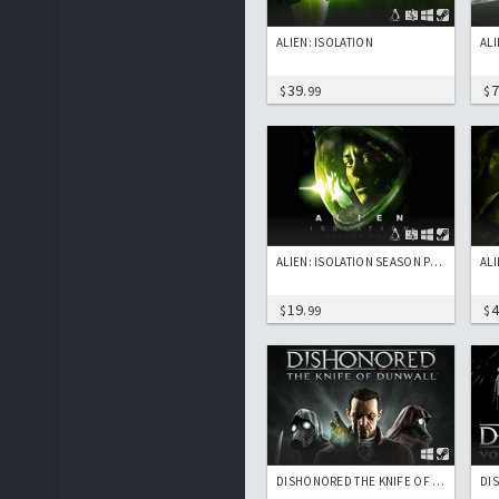
ALIEN: ISOLATION
39
$
.99
$
ALIEN: ISOLATION SEASON PASS
19
$
.99
$
DISHONORED THE KNIFE OF DUNWALL