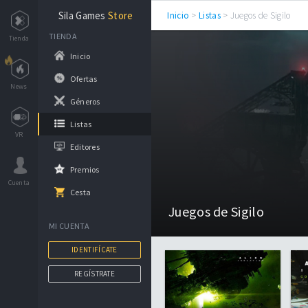
Sila Games
Store
Inicio
>
Listas
> Juegos de Sigilo
TIENDA
Tienda
Inicio
Ofertas
News
Géneros
Listas
VR
Editores
Premios
Cuenta
Cesta
Juegos de Sigilo
MI CUENTA
IDENTIFÍCATE
REGÍSTRATE