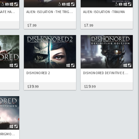
ALIEN: ISOLATION - SAFE HAVEN
ALIEN: ISOLATION - THE TRIGGER
ALIEN: ISOLATION - TRAUMA
7
7
$
.99
$
.99
DISHONORED 2
DISHONORED DEFINITIVE EDITION
39
19
$
.99
$
.99
DISHONORED: THE BRIGMORE WITCHES