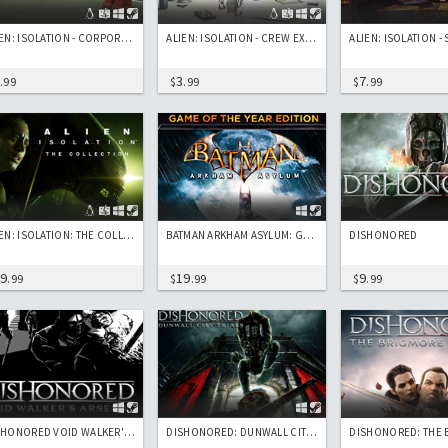
ALIEN: ISOLATION - CORPORATE LOCKDOWN
ALIEN: ISOLATION - CREW EXPENDABLE
7
3
7
.99
$
.99
$
.99
ALIEN: ISOLATION: THE COLLECTION
BATMAN ARKHAM ASYLUM: GAME OF THE YEAR EDITION
DISHONORED
49
19
9
.99
$
.99
$
.99
DISHONORED VOID WALKER'S ARSENAL
DISHONORED: DUNWALL CITY TRIALS