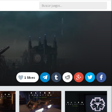
1
likes