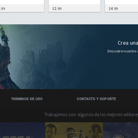
1
2
4
.99
$
.99
$
.99
Crea una
Descubre nuestro a
TéRMINOS DE USO
CONTACTO Y SOPORTE
Trabajamos con algunos de los mejores editor